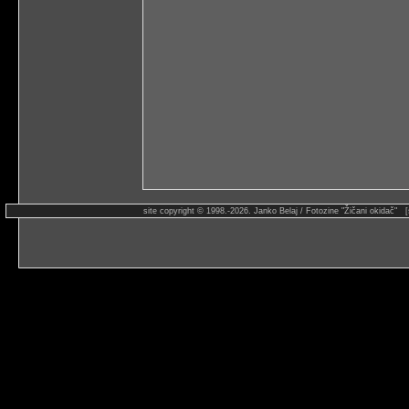
site copyright © 1998.-2026. Janko Belaj / Fotozine "Žičani okidač" 