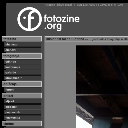
Fotozine “Žičani okidač” : ISSN 1334-0352 : s vama od 6. 6. 1998
fotozine
ilusiones
:
razno
: untitled …
[
prethodna fotografija u al
site map
članovi
fotografija
odkritje
kalibracija
galerije
kliCkalica™
druženja
forumi
prilozi
vijesti
oglasnik
pojmovnik
fotokemija
sitnine