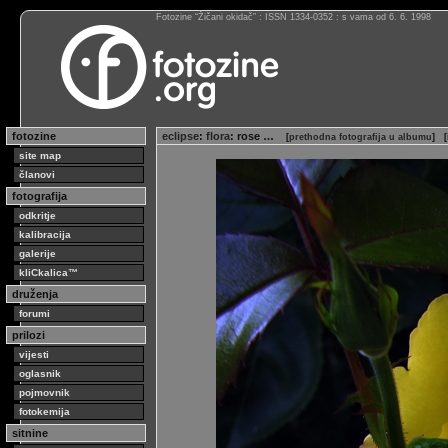
Fotozine “Žičani okidač” : ISSN 1334-0352 : s vama od 6. 6. 1998
fotozine
eclipse
:
flora
: rose …
[
prethodna fotografija u albumu
]
[
site map
članovi
fotografija
odkritje
kalibracija
galerije
kliCkalica™
druženja
forumi
prilozi
vijesti
oglasnik
pojmovnik
fotokemija
sitnine