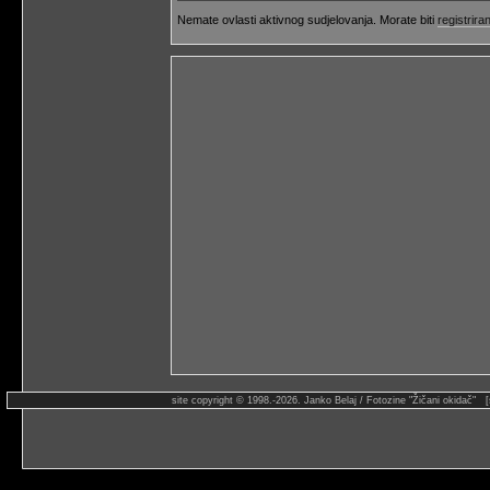
Nemate ovlasti aktivnog sudjelovanja. Morate biti
registriran
site copyright © 1998.-2026. Janko Belaj / Fotozine "Žičani okidač" 