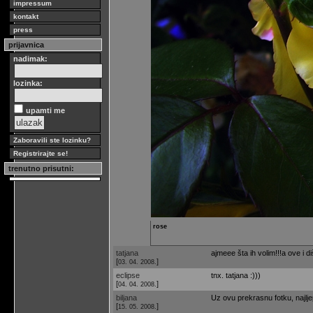
impressum
kontakt
press
prijavnica
nadimak:
lozinka:
upamti me
Zaboravili ste lozinku?
Registrirajte se!
trenutno prisutni:
rose
tatjana
ajmeee šta ih volim!!!a ove i diš
[
]
03. 04. 2008.
eclipse
tnx. tatjana :)))
[
]
04. 04. 2008.
biljana
Uz ovu prekrasnu fotku, najlje
[
]
15. 05. 2008.