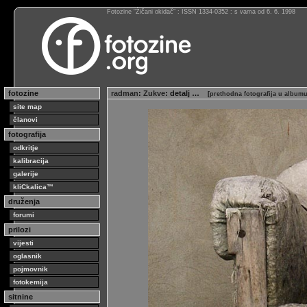
Fotozine “Žičani okidač” : ISSN 1334-0352 : s vama od 6. 6. 1998
fotozine
radman
:
Zukve
: detalj …
[
prethodna fotografija u album
site map
članovi
fotografija
odkritje
kalibracija
galerije
kliCkalica™
druženja
forumi
prilozi
vijesti
oglasnik
pojmovnik
fotokemija
sitnine