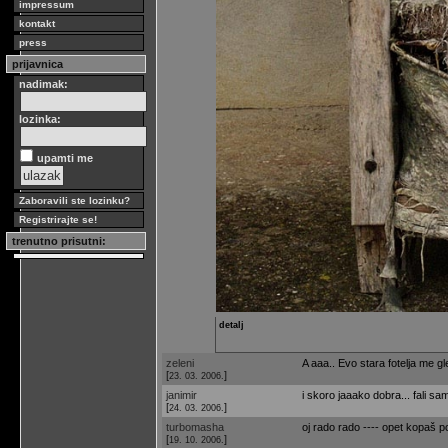
impressum
kontakt
press
prijavnica
nadimak:
lozinka:
upamti me
Zaboravili ste lozinku?
Registrirajte se!
trenutno prisutni:
detalj
zeleni
A aaa.. Evo stara fotelja me gle
[
]
23. 03. 2006.
janimir
i skoro jaaako dobra... fali sam
[
]
24. 03. 2006.
turbomasha
oj rado rado ---- opet kopaš p
[
]
19. 10. 2006.