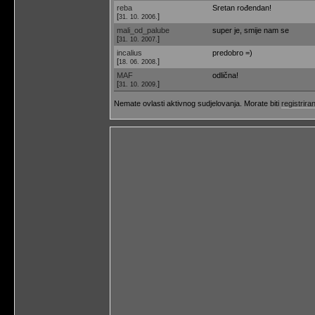
reba
Sretan rođendan!
[
]
31. 10. 2006.
mali_od_palube
super je, smije nam se
[
]
31. 10. 2007.
incalius
predobro =)
[
]
18. 06. 2008.
MAF
odlična!
[
]
31. 10. 2009.
Nemate ovlasti aktivnog sudjelovanja. Morate biti
registriran