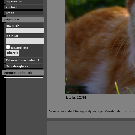
impressum
kontakt
press
prijavnica
nadimak:
lozinka:
upamti me
Zaboravili ste lozinku?
Registrirajte se!
trenutno prisutni:
foto br. 102493
Nemate ovlasti aktivnog sudjelovanja. Morate biti
registriran