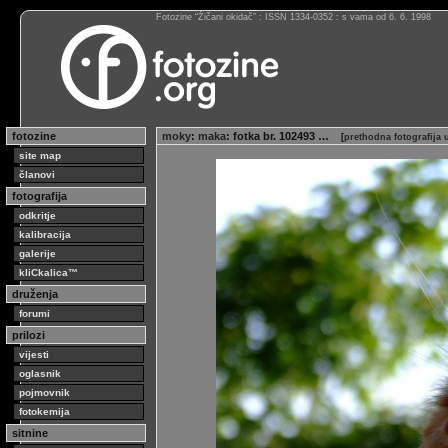
Fotozine “Žičani okidač” : ISSN 1334-0352 : s vama od 6. 6. 1998
fotozine
moky
:
maka
: fotka br. 102493 …
[
prethodna fotografija
site map
članovi
fotografija
odkritje
kalibracija
galerije
kliCkalica™
druženja
forumi
prilozi
vijesti
oglasnik
pojmovnik
fotokemija
sitnine