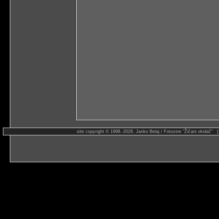
site copyright © 1998.-2026. Janko Belaj / Fotozine "Žičani okidač" 