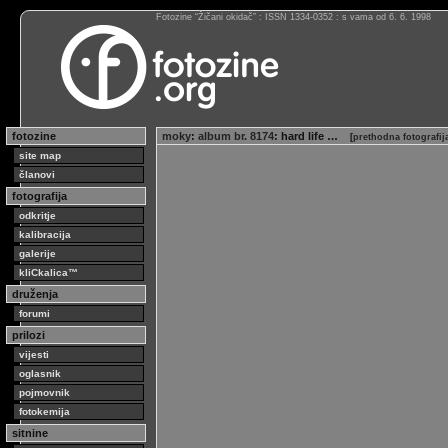
Fotozine “Žičani okidač” : ISSN 1334-0352 : s vama od 6. 6. 1998
fotozine
moky
:
album br. 8174
: hard life …
[
prethodna fotografi
site map
članovi
fotografija
odkritje
kalibracija
galerije
kliCkalica™
druženja
forumi
prilozi
vijesti
oglasnik
pojmovnik
fotokemija
sitnine