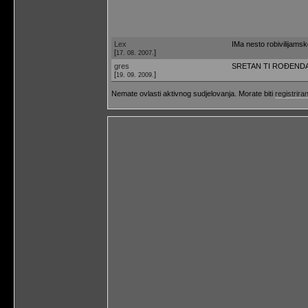
Lex
IMa nesto robivilijams
[
]
17. 08. 2007.
gres
SRETAN TI ROĐENDAN u
[
]
19. 09. 2009.
Nemate ovlasti aktivnog sudjelovanja. Morate biti
registriran