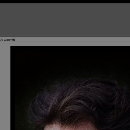
ja u albumu
]