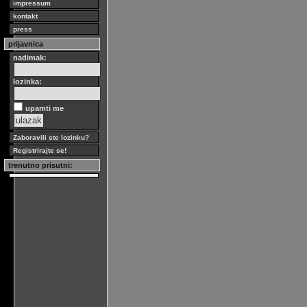
impressum
kontakt
press
prijavnica
nadimak:
lozinka:
upamti me
Zaboravili ste lozinku?
Registrirajte se!
trenutno prisutni: