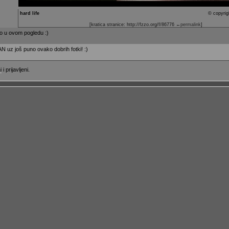
hard life
© copyrig
[kratica stranice: http://fzzo.org/f/86776
←permalink
]
ko u ovom pogledu :)
z još puno ovako dobrih fotki! :)
i
i prijavljeni.