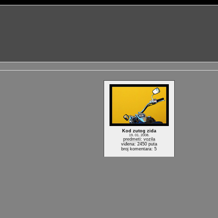
Kod zutog zida
19. 01. 2008.
predmeti: vozila
viđena: 2450 puta
broj komentara: 5