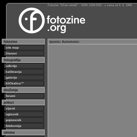
Fotozine “Žičani okidač” : ISSN 1334-0352 : s vama od 6. 6. 1998
fotozine
ipunis
:
Automoto
:
site map
članovi
fotografija
odkritje
kalibracija
galerije
kliCkalica™
druženja
forumi
prilozi
vijesti
oglasnik
pojmovnik
fotokemija
sitnine