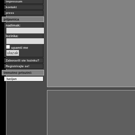
impressum
kontakt
press
prijavnica
nadimak:
lozinka:
upamti me
Zaboravili ste lozinku?
Registrirajte se!
trenutno prisutni:
lucijan