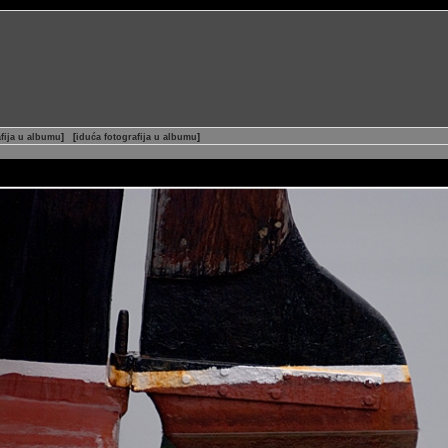
fija u albumu
]
[
iduća fotografija u albumu
]