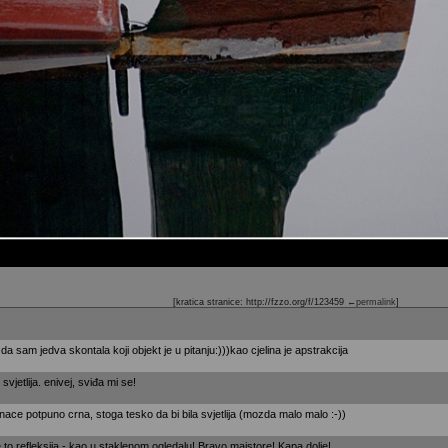
[kratica stranice: http://fzzo.org/f/123459
←permalink
]
 da sam jedva skontala koji objekt je u pitanju:)))kao cjelina je apstrakcija
svjetlija. enivej, sviđa mi se!
nace potpuno crna, stoga tesko da bi bila svjetlija (mozda malo malo :-))
to refleksija - kao u staklenom ogledalu! Bravo majstore! Kapa dolje!