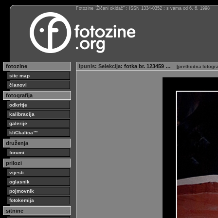
Fotozine “Žičani okidač” : ISSN 1334-0352 : s vama od 6. 6. 1998
fotozine
ipunis
:
Selekcija
: fotka br. 123459 …
[
prethodna fotogra
site map
članovi
fotografija
odkritje
kalibracija
galerije
kliCkalica™
druženja
forumi
prilozi
vijesti
oglasnik
pojmovnik
fotokemija
sitnine