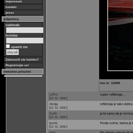
impressum
kontakt
press
prijavnica
nadimak:
lozinka:
upamti me
Zaboravili ste lozinku?
Registrirajte se!
trenutno prisutni:
foto br. 123459
LePro
super refleksija....
[
]
13. 01. 2008.
Xenija
refleksija je tako dobra
[
]
13. 01. 2008.
GoSt
ja bi samo da je mrvicu 
[
]
13. 01. 2008.
ipunis
Hvala svima, barka je i
[
]
13. 01. 2008.
gres
Ne mpogu vjerovt da je 