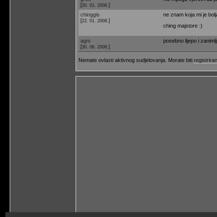
[
]
20. 01. 2008.
chinggis
ne znam koja mi je bolj
[
]
22. 01. 2008.
ching majstore :)
agni
posebno lijepo i zanimlj
[
]
30. 06. 2008.
Nemate ovlasti aktivnog sudjelovanja. Morate biti
registriran