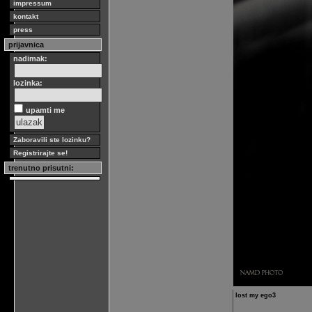
impressum
kontakt
press
prijavnica
nadimak:
lozinka:
upamti me
Zaboravili ste lozinku?
Registrirajte se!
trenutno prisutni:
lost my ego3