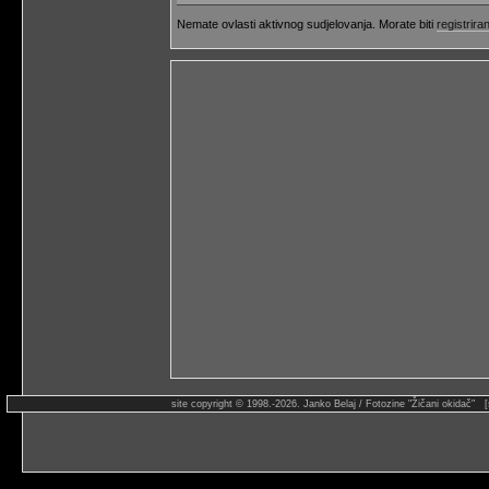
Nemate ovlasti aktivnog sudjelovanja. Morate biti
registriran
site copyright © 1998.-2026. Janko Belaj / Fotozine "Žičani okidač" 