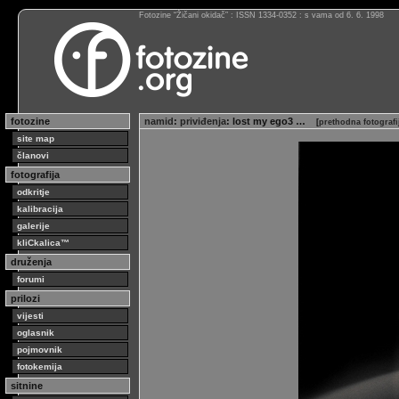
Fotozine “Žičani okidač” : ISSN 1334-0352 : s vama od 6. 6. 1998
fotozine
namid
:
priviđenja
: lost my ego3 …
[
prethodna fotograf
site map
članovi
fotografija
odkritje
kalibracija
galerije
kliCkalica™
druženja
forumi
prilozi
vijesti
oglasnik
pojmovnik
fotokemija
sitnine