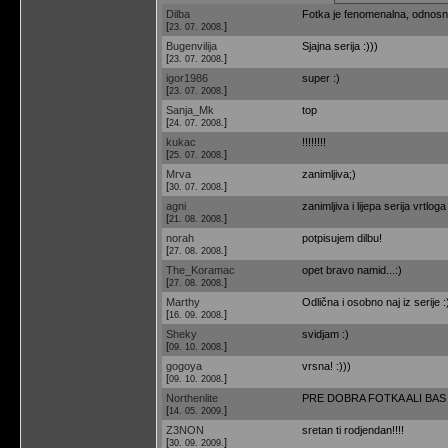
Dilba
Fotka je fenomenalna, odnosno ci
[
]
23. 07. 2008.
Bugenvilija
Sjajna serija :)))
[
]
23. 07. 2008.
igor1986
super :)
[
]
23. 07. 2008.
Sanja_Mk
top
[
]
24. 07. 2008.
kukac
!!!!!!!!
[
]
25. 07. 2008.
Mrva
zanimljiva;)
[
]
30. 07. 2008.
agni
zanimljiva i lijepa serija vrtloga t
[
]
21. 08. 2008.
norah
potpisujem dilbu!
[
]
27. 08. 2008.
The_Koramac
opet bravo namid...:)
[
]
27. 08. 2008.
Marthy
Odlična i osobno naj iz serije :
[
]
16. 09. 2008.
Sheky
svidjam :)
[
]
09. 10. 2008.
gogoya
vrsna! :)))
[
]
09. 10. 2008.
Northenlite
PRE DOBRA FOTKA ALI BAS
[
]
14. 05. 2009.
Z3NON
sretan ti rodjendan!!!!
[
]
30. 09. 2009.