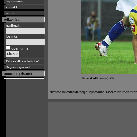
impressum
kontakt
press
prijavnica
nadimak:
lozinka:
upamti me
Zaboravili ste lozinku?
Registrirajte se!
trenutno prisutni:
Hrvatska-Ukrajina(U21)
Nemate ovlasti aktivnog sudjelovanja. Morate biti
registriran