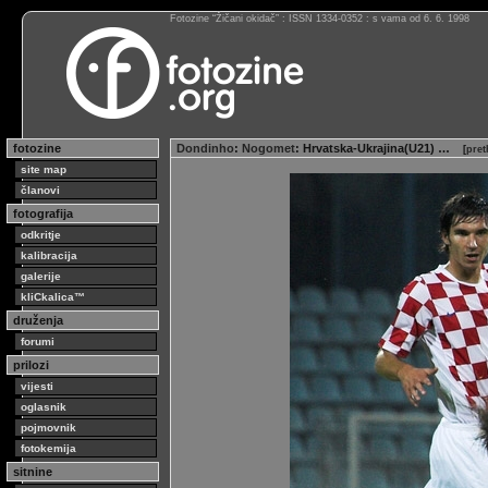
Fotozine “Žičani okidač” : ISSN 1334-0352 : s vama od 6. 6. 1998
fotozine
Dondinho
:
Nogomet
: Hrvatska-Ukrajina(U21) …
[
pret
site map
članovi
fotografija
odkritje
kalibracija
galerije
kliCkalica™
druženja
forumi
prilozi
vijesti
oglasnik
pojmovnik
fotokemija
sitnine