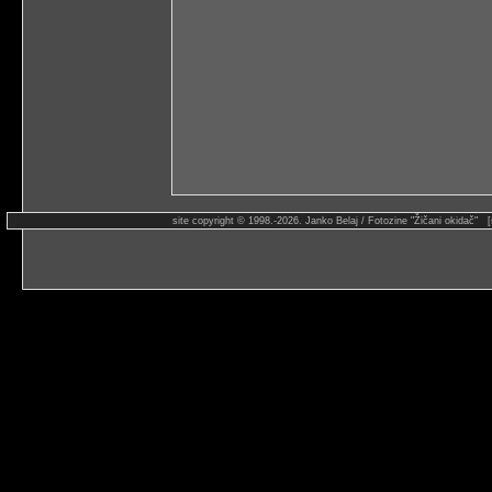
site copyright © 1998.-2026. Janko Belaj / Fotozine "Žičani okidač" 