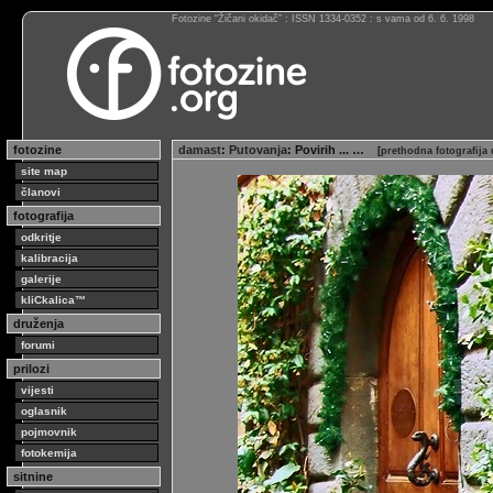
Fotozine “Žičani okidač” : ISSN 1334-0352 : s vama od 6. 6. 1998
fotozine
damast
:
Putovanja
: Povirih ... …
[
prethodna fotografija
site map
članovi
fotografija
odkritje
kalibracija
galerije
kliCkalica™
druženja
forumi
prilozi
vijesti
oglasnik
pojmovnik
fotokemija
sitnine