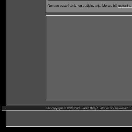
Nemate ovlasti aktivnog sudjelovanja. Morate biti
registriran
site copyright © 1998.-2026. Janko Belaj / Fotozine "Žičani okidač" 