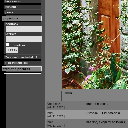
impressum
kontakt
press
prijavnica
nadimak:
lozinka:
upamti me
Zaboravili ste lozinku?
Registrirajte se!
trenutno prisutni:
Povirih ...
vmarina8
prekrasna fotka!
[
]
07. 11. 2007.
mini
Divnooo!!!! Fini naslov:))
[
]
07. 11. 2007.
zaja
bas fino, svidja mi se fotka:)
[
]
08. 11. 2007.