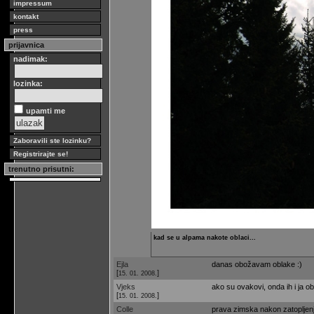
impressum
kontakt
press
prijavnica
nadimak:
lozinka:
upamti me
Zaboravili ste lozinku?
Registrirajte se!
trenutno prisutni:
kad se u alpama nakote oblaci...
Ejla
danas obožavam oblake :)
[
]
15. 01. 2008.
Vjeks
ako su ovakovi, onda ih i ja 
[
]
15. 01. 2008.
Colle
prava zimska nakon zatopljenj