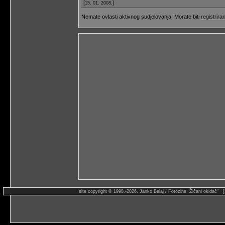
[
]
15. 01. 2008.
Nemate ovlasti aktivnog sudjelovanja. Morate biti
registriran
site copyright © 1998.-2026. Janko Belaj / Fotozine "Žičani okidač" 