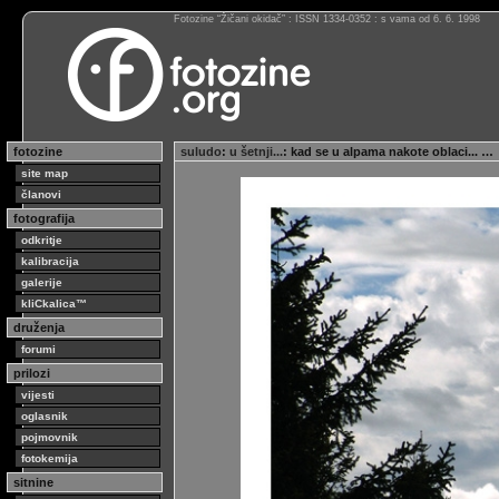
Fotozine “Žičani okidač” : ISSN 1334-0352 : s vama od 6. 6. 1998
fotozine
suludo
:
u šetnji...
: kad se u alpama nakote oblaci... …
site map
članovi
fotografija
odkritje
kalibracija
galerije
kliCkalica™
druženja
forumi
prilozi
vijesti
oglasnik
pojmovnik
fotokemija
sitnine