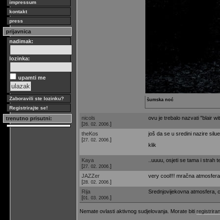
impressum
kontakt
press
prijavnica
nadimak:
lozinka:
upamti me
Zaboravili ste lozinku?
šumska noć
Registrirajte se!
nicols
ovu je trebalo nazvati "blair wi
trenutno prisutni:
[
]
26. 02. 2006.
theKos
još da se u sredini nazire siluet
[
]
27. 02. 2006.
klik
Kaya
..uuuu, osjeti se tama i strah t
[
]
27. 02. 2006.
JAZZer
very cool!!! mračna atmosfera
[
]
28. 02. 2006.
Rija
Srednjovijekovna atmosfera, crn
[
]
01. 03. 2006.
Nemate ovlasti aktivnog sudjelovanja. Morate biti
registriran