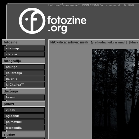
Fotozine “Žičani okidač” : ISSN 1334-0352 : s vama od 6. 6. 1998
fotozine
kliCkalica
:
arhiva
:
mrak
[
prethodna fotka u rundi
]
[
iduca 
site map
članovi
fotografija
odkritje
kalibracija
galerije
kliCkalica™
druženja
forumi
prilozi
vijesti
oglasnik
pojmovnik
fotokemija
sitnine