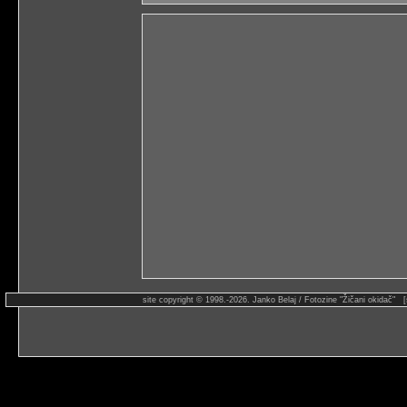
site copyright © 1998.-2026. Janko Belaj / Fotozine "Žičani okidač" 