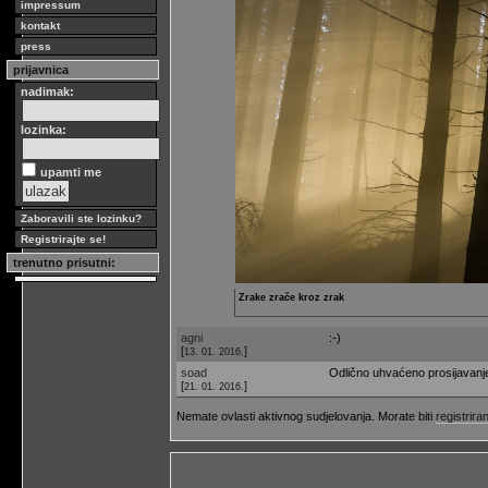
impressum
kontakt
press
prijavnica
nadimak:
lozinka:
upamti me
Zaboravili ste lozinku?
Registrirajte se!
trenutno prisutni:
Zrake zrače kroz zrak
agni
:-)
[
]
13. 01. 2016.
soad
Odlično uhvaćeno prosijavanj
[
]
21. 01. 2016.
Nemate ovlasti aktivnog sudjelovanja. Morate biti
registriran