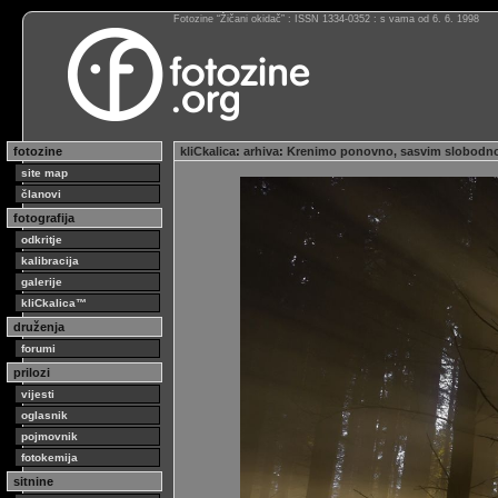
Fotozine “Žičani okidač” : ISSN 1334-0352 : s vama od 6. 6. 1998
fotozine
kliCkalica
:
arhiva
:
Krenimo ponovno, sasvim slobodn
site map
članovi
fotografija
odkritje
kalibracija
galerije
kliCkalica™
druženja
forumi
prilozi
vijesti
oglasnik
pojmovnik
fotokemija
sitnine