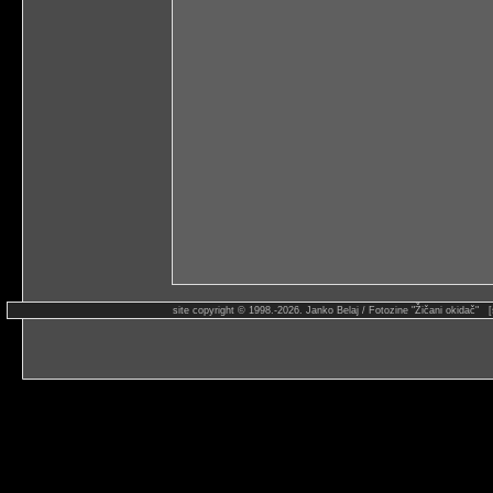
site copyright © 1998.-2026. Janko Belaj / Fotozine "Žičani okidač" 