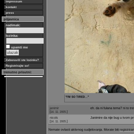
impressum
kontakt
press
prijavnica
nadimak:
lozinka:
upamti me
Zaboravili ste lozinku?
Registrirajte se!
trenutno prisutni:
"I'M SO TIRED..."
janimir
eh. da ni fulana tema? ni to tr
[
]
14. 11. 2005.
nicols
Janimire da nije bug u tvom pro
[
]
14. 11. 2005.
Nemate ovlasti aktivnog sudjelovanja. Morate biti
registriran