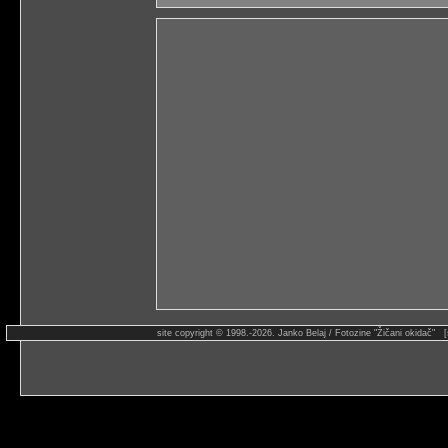
site copyright © 1998.-2026. Janko Belaj / Fotozine "Žičani okidač" 