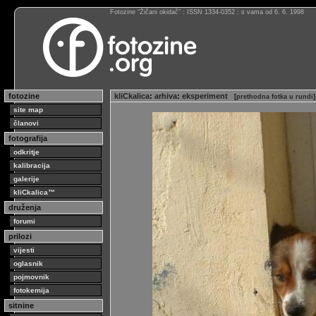
Fotozine “Žičani okidač” : ISSN 1334-0352 : s vama od 6. 6. 1998
fotozine
kliCkalica
:
arhiva
:
eksperiment
[
prethodna fotka u rundi
]
site map
članovi
fotografija
odkritje
kalibracija
galerije
kliCkalica™
druženja
forumi
prilozi
vijesti
oglasnik
pojmovnik
fotokemija
sitnine