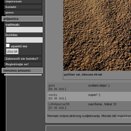
impressum
kontakt
press
prijavnica
nadimak:
lozinka:
upamti me
Zaboravili ste lozinku?
Registrirajte se!
trenutno prisutni:
pješčani sat, otkucava tik-tak
gres
sviđam ideju! :)
[
]
05. 09. 2011.
vecky
super! :)
[
]
05. 09. 2011.
LANApernar95
savršena.. fotka! :D
[
]
27. 09. 2011.
Nemate ovlasti aktivnog sudjelovanja. Morate biti
registriran