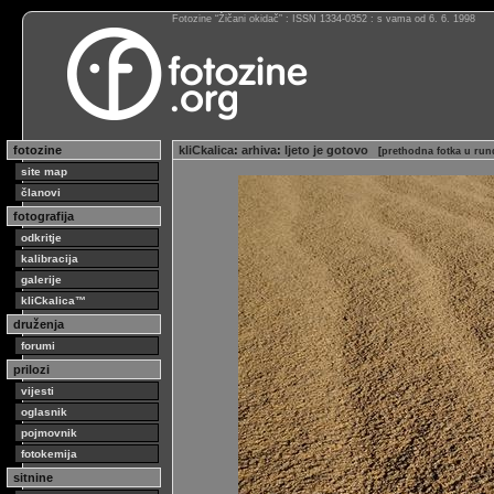
Fotozine “Žičani okidač” : ISSN 1334-0352 : s vama od 6. 6. 1998
fotozine
kliCkalica
:
arhiva
:
ljeto je gotovo
[
prethodna fotka u run
site map
članovi
fotografija
odkritje
kalibracija
galerije
kliCkalica™
druženja
forumi
prilozi
vijesti
oglasnik
pojmovnik
fotokemija
sitnine