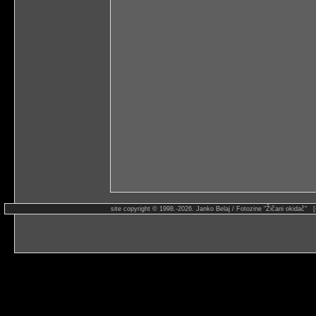
site copyright © 1998.-2026. Janko Belaj / Fotozine "Žičani okidač" 