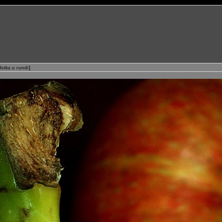
fotka u rundi
]