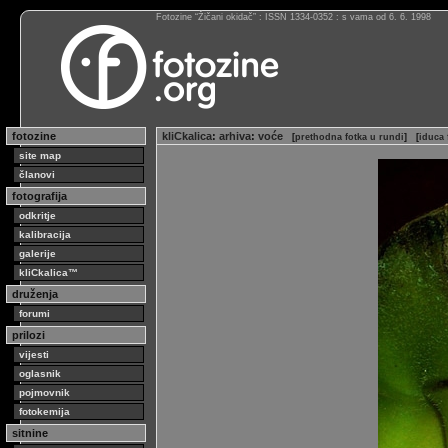
Fotozine “Žičani okidač” : ISSN 1334-0352 : s vama od 6. 6. 1998
fotozine
kliCkalica
:
arhiva
:
voće
[
prethodna fotka u rundi
]
[
iduca 
site map
članovi
fotografija
odkritje
kalibracija
galerije
kliCkalica™
druženja
forumi
prilozi
vijesti
oglasnik
pojmovnik
fotokemija
sitnine