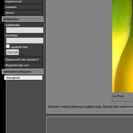
impressum
kontakt
press
prijavnica
nadimak:
lozinka:
upamti me
Zaboravili ste lozinku?
Registrirajte se!
trenutno prisutni:
Incognito
La Fruit
Nemate ovlasti aktivnog sudjelovanja. Morate biti
registriran