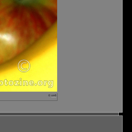
©
sin6