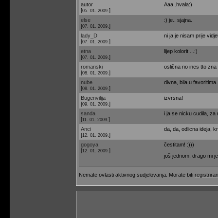
autor
Aaa..hvala:)
[
]
05. 01. 2009.
else
:) je.. sjajna.
[
]
07. 01. 2009.
lady_D
ni ja je nisam prije vidj
[
]
07. 01. 2009.
etna
lijep kolorit ...:)
[
]
07. 01. 2009.
romanski
oslična no ines tto zna
[
]
08. 01. 2009.
nube
divna, bila u favoritim
[
]
08. 01. 2009.
Bugenvilija
izvrsna!
[
]
09. 01. 2009.
sanda
i ja se nicku cudila, za
[
]
11. 01. 2009.
Anci
da, da, odlicna ideja, k
[
]
12. 01. 2009.
gogoya
čestitam! :)))
[
]
12. 01. 2009.
još jednom, drago mi j
Nemate ovlasti aktivnog sudjelovanja. Morate biti
registriran