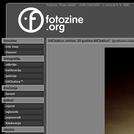
Fotozine “Žičani okidač” : ISSN 1334-0352 : s vama od 6. 6. 1998
fotozine
kliCkalica
:
arhiva
:
10 godina kliCkalice!
[
prethodna fotk
site map
članovi
fotografija
odkritje
kalibracija
galerije
kliCkalica™
druženja
forumi
prilozi
vijesti
oglasnik
pojmovnik
fotokemija
sitnine