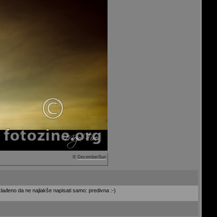
©
DecemberSun
sklađeno da ne najlakše napisati samo: predivna :-)