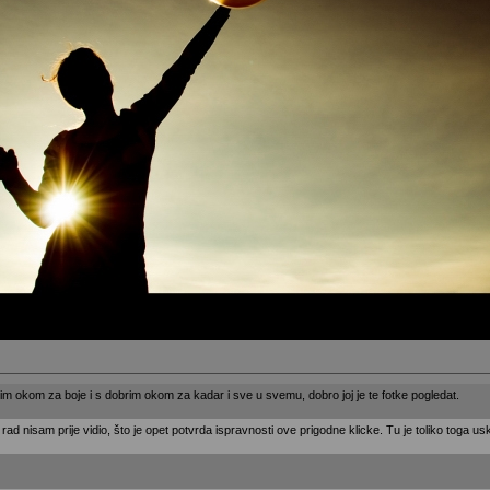
rim okom za boje i s dobrim okom za kadar i sve u svemu, dobro joj je te fotke pogledat.
rad nisam prije vidio, što je opet potvrda ispravnosti ove prigodne klicke. Tu je toliko toga u