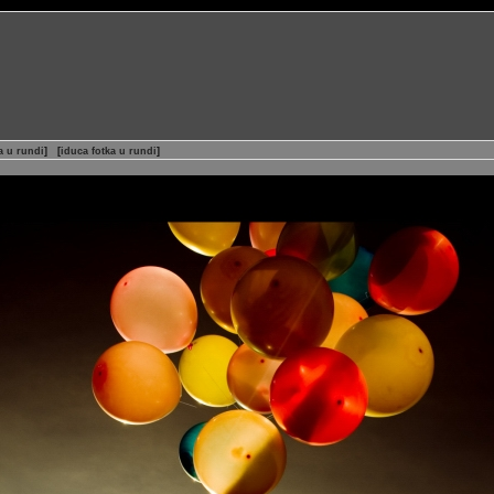
a u rundi
]
[
iduca fotka u rundi
]