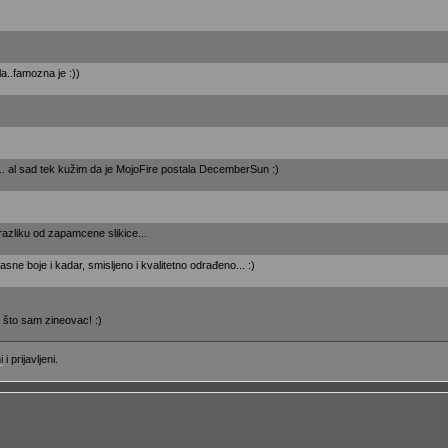
ela..famozna je :))
a... al sad tek kužim da je MojoFire postala DecemberSun :)
 razliku od zapamcene slikice...
rasne boje i kadar, smisljeno i kvalitetno odrađeno... :)
e što sam zineovac! :)
i
i prijavljeni.