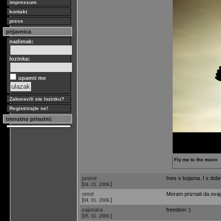
impressum
kontakt
press
prijavnica
nadimak:
lozinka:
upamti me
Zaboravili ste lozinku?
Registrirajte se!
trenutno prisutni:
Fly me to the moon
janimir
Ines s bojama. I s dob
[
]
04. 01. 2009.
omot
Moram priznati da ovaj 
[
]
04. 01. 2009.
sajonara
freedom :)
[
]
05. 01. 2009.