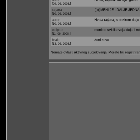
[
]
09. 06. 2008.
tatjana
:))))MENI JE I DALJE JEDNA O
[
]
10. 06. 2008.
autor
Hvala tatjana, s obzirom da je
[
]
10. 06. 2008.
eclipse
meni se svidila tvoja ideja, i m
[
]
11. 06. 2008.
brale
đeni zeve
[
]
13. 06. 2008.
Nemate ovlasti aktivnog sudjelovanja. Morate biti
registriran