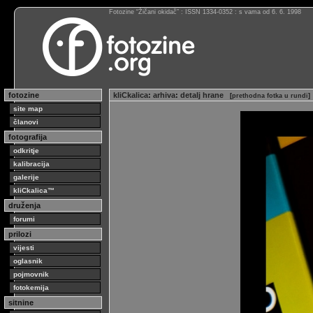
Fotozine “Žičani okidač” : ISSN 1334-0352 : s vama od 6. 6. 1998
fotozine
kliCkalica
:
arhiva
:
detalj hrane
[
prethodna fotka u rundi
]
site map
članovi
fotografija
odkritje
kalibracija
galerije
kliCkalica™
druženja
forumi
prilozi
vijesti
oglasnik
pojmovnik
fotokemija
sitnine