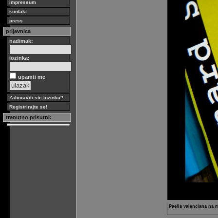
impressum
kontakt
press
prijavnica
nadimak:
lozinka:
upamti me
Zaboravili ste lozinku?
Registrirajte se!
trenutno prisutni:
Paella valenciana na m