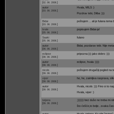
[
]
02. 06. 2008.
autor
Hvala, MILS :)
[
]
03. 06. 2008.
Pozdrav tebi, Dilba :)))
Bidai
poštujem ... ali je fulana tema
[
]
03. 06. 2008.
brale
popisujem Bidai-ja!
[
]
05. 06. 2008.
Saaki
fulano
[
]
05. 06. 2008.
autor
Bidai, pozdarav tebi. Nije met
[
]
06. 06. 2008.
eclipse
pripozna:))) jako dobro :)))
[
]
08. 06. 2008.
autor
eclipse, hvala :))))
[
]
08. 06. 2008.
nicols
poštujem drugačiji pogled na te
[
]
09. 06. 2008.
viper
he, he, zaimljiva rasprava, slik
[
]
09. 06. 2008.
autor
Hvala, nicols :))) Fino si to na
[
]
09. 06. 2008.
Hvala, viper :)
tatjana
;)))))) bez duše ne treba mi ni
[
]
09. 06. 2008.
što ćešće,to bolje...svaka čast
autor
Hvala, tatjana. Ko nije "gutao"