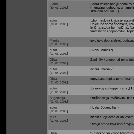
Gand
Paella Valenciana je nekakav 
[
]
(mentalnu, duhovnu, u name it)
30. 05. 2008.
skrivenu poruku. :-)
autor
Izbor naslova knjiga je apsolu
[
]
Dakle, ne samo španskih, i bil
30. 05. 2008.
je lična, stoga hermetična,. N
fantastičan i neponovljiv! Topl
Mantis
jako jako dobra ideja.. podrz
[
]
31. 05. 2008.
autor
Hvala, Mantis :)
[
]
01. 06. 2008.
Dilba
Zanimljiv koncept, ali tema ful
[
]
01. 06. 2008.
autor
ne razumijem ?!
[
]
01. 06. 2008.
Dilba
copy/paste opisa teme "makro h
[
]
01. 06. 2008.
autor
Za nekog su knjige hrana ;) I 
[
]
01. 06. 2008.
Bugenvilija
Odlična ideja. Maštovito i fino
[
]
02. 06. 2008.
autor
Hvala, Bugenvilija :)
[
]
02. 06. 2008.
MILS
nisam sudjelovao,ali da jesam,
[
]
02. 06. 2008.
Ovo je hrana koja nosi čovjeka
Dilba
"Za nekog su knjige hrana" rad