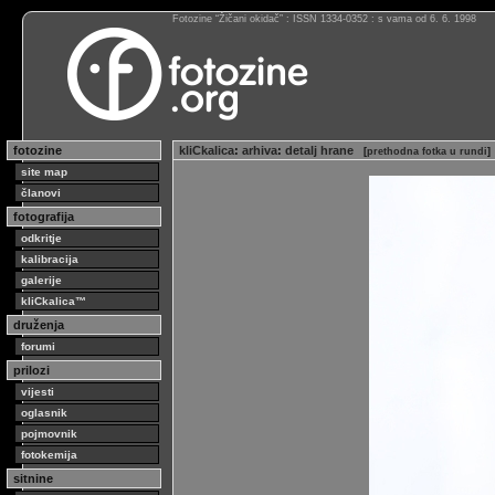
Fotozine “Žičani okidač” : ISSN 1334-0352 : s vama od 6. 6. 1998
fotozine
kliCkalica
:
arhiva
:
detalj hrane
[
prethodna fotka u rundi
]
site map
članovi
fotografija
odkritje
kalibracija
galerije
kliCkalica™
druženja
forumi
prilozi
vijesti
oglasnik
pojmovnik
fotokemija
sitnine