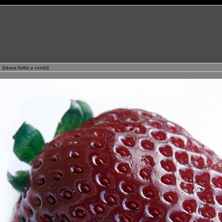
[
iduca fotka u rundi
]