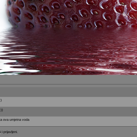
:)
:))
eta ova umjetna voda
i
i prijavljeni.