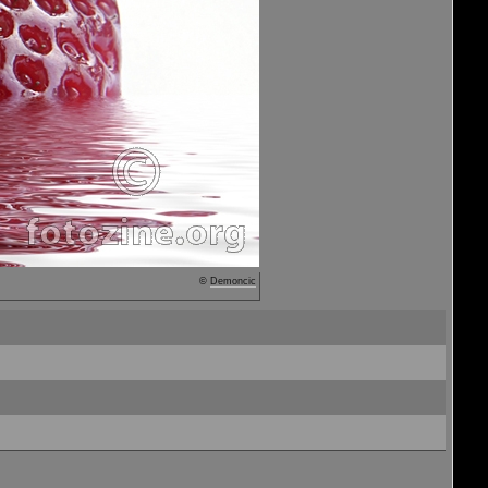
©
Demoncic