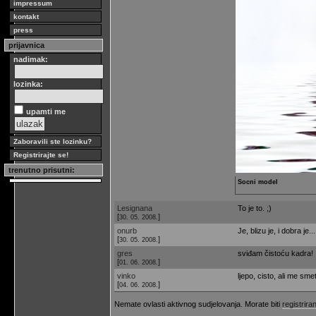
impressum
kontakt
press
prijavnica
nadimak:
lozinka:
upamti me
Zaboravili ste lozinku?
Registrirajte se!
trenutno prisutni:
Socni model
Lesignana
To je to. ;)
[
]
30. 05. 2008.
onurb
Je, blizu je, i dobra je...
[
]
30. 05. 2008.
gres
sviđam čistoću kadra! 
[
]
01. 06. 2008.
vinko
ljepo, cisto, ali me sm
[
]
04. 06. 2008.
Nemate ovlasti aktivnog sudjelovanja. Morate biti
registriran