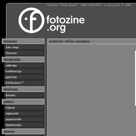
Fotozine “Žičani okidač” : ISSN 1334-0352 : s vama od 6. 6. 1998
fotozine
prefetch
:
Ulične rasvijeta
:
site map
članovi
fotografija
odkritje
kalibracija
galerije
kliCkalica™
druženja
forumi
prilozi
vijesti
oglasnik
pojmovnik
fotokemija
sitnine