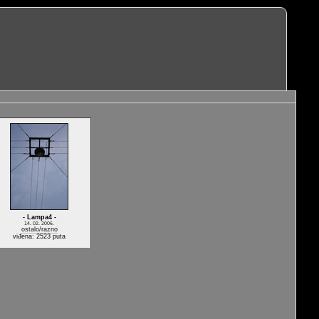
- Lampa4 -
14. 02. 2006.
ostalo/razno
viđena: 2523 puta