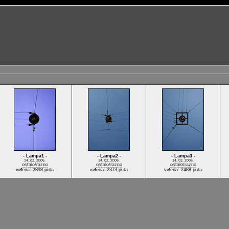
- Lampa1 -
- Lampa2 -
- Lampa3 -
14. 02. 2006.
14. 02. 2006.
14. 02. 2006.
ostalo/razno
ostalo/razno
ostalo/razno
viđena: 2398 puta
viđena: 2373 puta
viđena: 2488 puta