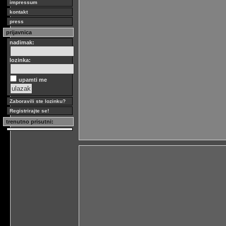
impressum
kontakt
press
prijavnica
nadimak:
lozinka:
upamti me
Zaboravili ste lozinku?
Registrirajte se!
trenutno prisutni: