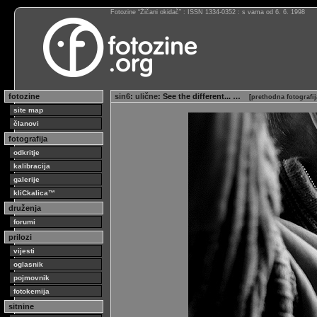
Fotozine “Žičani okidač” : ISSN 1334-0352 : s vama od 6. 6. 1998
fotozine
sin6
:
ulične
: See the different... …
[
prethodna fotografi
site map
članovi
fotografija
odkritje
kalibracija
galerije
kliCkalica™
druženja
forumi
prilozi
vijesti
oglasnik
pojmovnik
fotokemija
sitnine