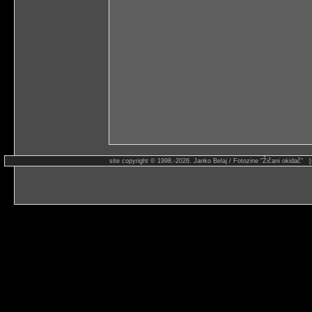
site copyright © 1998.-2026. Janko Belaj / Fotozine "Žičani okidač" 