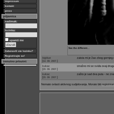
impressum
kontakt
press
prijavnica
nadimak:
lozinka:
upamti me
See the different...
Zaboravili ste lozinku?
Registrirajte se!
bigblue
zaista mi je žao zbog gornjeg di
[
]
14. 09. 2007.
trenutno prisutni:
kukac
strašno mi se sviđa ovaj druga
[
]
20. 09. 2007.
kukac
zašto je sad dva puta - ne z
[
]
20. 09. 2007.
Nemate ovlasti aktivnog sudjelovanja. Morate biti
registriran