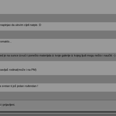
apinjao da ulovim cijeli natpis :D
romaklo...
ed je na sunce izvući i ponešto materijala iz tvoje galerije iz kojeg ljudi mogu nešto i naučiti :-)
bavljaš rodinal(može i na PM)
a sretan ti još jedan rođendan !
i
i prijavljeni.