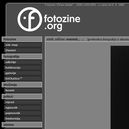
Fotozine “Žičani okidač” : ISSN 1334-0352 : s vama od 6. 6. 1998
fotozine
sin6
:
ulične
: wanted... …
[
prethodna fotografija u album
site map
članovi
fotografija
odkritje
kalibracija
galerije
kliCkalica™
druženja
forumi
prilozi
vijesti
oglasnik
pojmovnik
fotokemija
sitnine