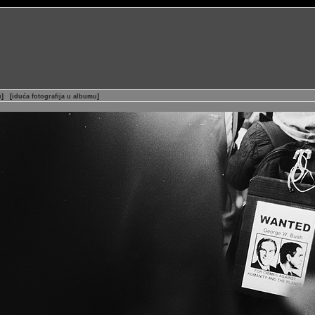
u
]
[
iduća fotografija u albumu
]