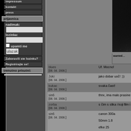
impressum
kontakt
press
prijavnica
nadimak:
lozinka:
upamti me
wanted...
Zaboravili ste lozinku?
Registrirajte se!
blues
Uf. Mocno!
[
]
trenutno prisutni:
08. 04. 2008.
Joki
jako dobar uoč! :))
[
]
08. 04. 2008.
kukac
svaka čast!
[
]
08. 04. 2008.
sin6
thnx, ima malo prasine a
[
]
08. 04. 2008.
zorba
s čim s slika i koji film i
[
]
08. 04. 2008.
sin6
canon 300a
[
]
08. 04. 2008.
50mm 1.8
efke 25