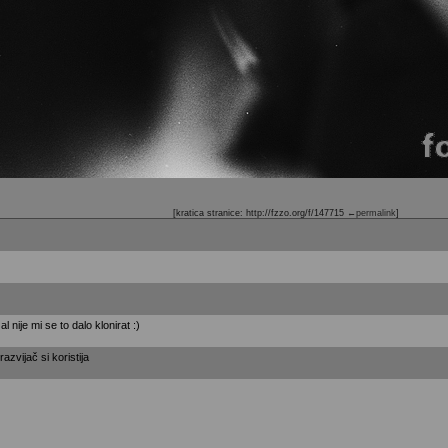
[kratica stranice: http://fzzo.org/f/147715
←permalink
]
l nije mi se to dalo klonirat :)
 razvijač si koristija