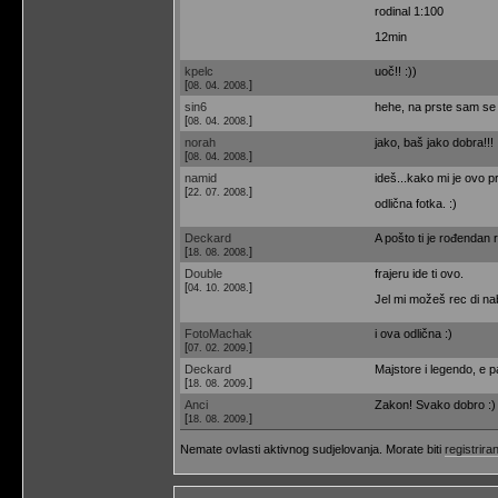
rodinal 1:100
12min
kpelc
uoč!! :))
[
]
08. 04. 2008.
sin6
hehe, na prste sam se n
[
]
08. 04. 2008.
norah
jako, baš jako dobra!!!
[
]
08. 04. 2008.
namid
ideš...kako mi je ovo p
[
]
22. 07. 2008.
odlična fotka. :)
Deckard
A pošto ti je rođendan r
[
]
18. 08. 2008.
Double
frajeru ide ti ovo.
[
]
04. 10. 2008.
Jel mi možeš rec di na
FotoMachak
i ova odlična :)
[
]
07. 02. 2009.
Deckard
Majstore i legendo, e p
[
]
18. 08. 2009.
Anci
Zakon! Svako dobro :)
[
]
18. 08. 2009.
Nemate ovlasti aktivnog sudjelovanja. Morate biti
registriran