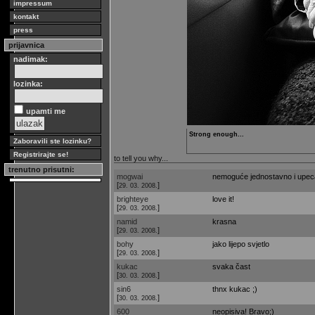
impressum
kontakt
press
prijavnica
nadimak:
lozinka:
upamti me
Strong enough...
Zaboravili ste lozinku?
Registrirajte se!
to tell you why...
trenutno prisutni:
mogwai
nemoguće jednostavno i upeca
[
]
29. 03. 2008.
brighteye
love it!
[
]
29. 03. 2008.
namid
krasna
[
]
29. 03. 2008.
bohy
jako lijepo svjetlo
[
]
29. 03. 2008.
kukac
svaka čast
[
]
30. 03. 2008.
sin6
thnx kukac ;)
[
]
30. 03. 2008.
600
neopisiva! Bravo;)