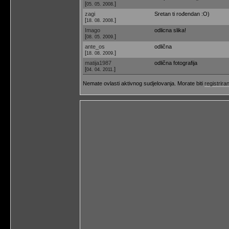
[
]
05. 05. 2008.
zagi
Sretan ti rođendan :O)
[
]
18. 08. 2008.
Imago
odlicna slika!
[
]
08. 05. 2009.
ante_os
odlična
[
]
18. 08. 2009.
matija1987
odlična fotografija
[
]
04. 04. 2011.
Nemate ovlasti aktivnog sudjelovanja. Morate biti
registriran