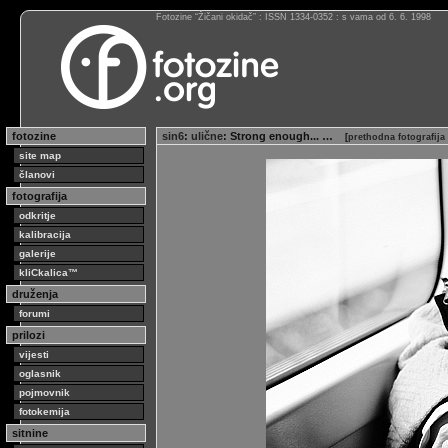
Fotozine “Žičani okidač” : ISSN 1334-0352 : s vama od 6. 6. 1998
fotozine
sin6
:
ulične
: Strong enough... …
[
prethodna fotografija
site map
članovi
fotografija
odkritje
kalibracija
galerije
kliCkalica™
druženja
forumi
prilozi
vijesti
oglasnik
pojmovnik
fotokemija
sitnine