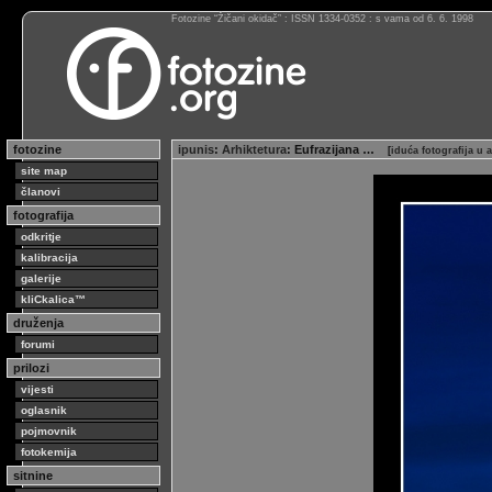
Fotozine “Žičani okidač” : ISSN 1334-0352 : s vama od 6. 6. 1998
fotozine
ipunis
:
Arhiktetura
: Eufrazijana …
[
iduća fotografija u
site map
članovi
fotografija
odkritje
kalibracija
galerije
kliCkalica™
druženja
forumi
prilozi
vijesti
oglasnik
pojmovnik
fotokemija
sitnine