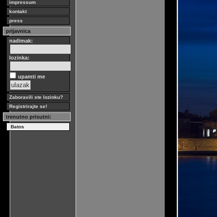
impressum
kontakt
press
prijavnica
nadimak:
lozinka:
upamti me
Zaboravili ste lozinku?
Registrirajte se!
trenutno prisutni:
Batos