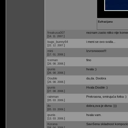
Eufrazijana
freakusa007
neznam zasto nitko nije komenti
[
]
14. 11. 2007.
bugs_bunny64
i meni se ovo sviđa...
[
]
22. 12. 2007.
mini
Izvrsnooooo!!!
[
]
17. 01. 2008.
Iceman
fino
[
]
26. 08. 2008.
ipunis
hvala :)
[
]
26. 08. 2008.
Double
da,da. Doobra
[
]
26. 08. 2008.
ipunis
Hvala Double :)
[
]
27. 08. 2008.
rainman
Prekrasna, smirujuća fotka :)
[
]
05. 03. 2009.
ifo
dobra,ova je divna :)))
[
]
05. 03. 2009.
ipunis
hvala vam.
[
]
13. 03. 2009.
Korana
Savršena skladnost kompozicij
[
]
08. 04. 2009.