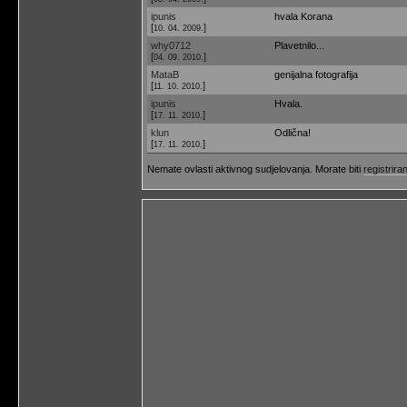
ipunis
hvala Korana
[
]
10. 04. 2009.
why0712
Plavetnilo...
[
]
04. 09. 2010.
MataB
genijalna fotografija
[
]
11. 10. 2010.
ipunis
Hvala.
[
]
17. 11. 2010.
klun
Odlična!
[
]
17. 11. 2010.
Nemate ovlasti aktivnog sudjelovanja. Morate biti
registriran