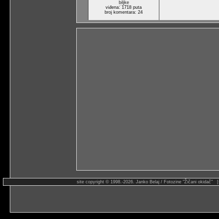
biljke
viđena: 1718 puta
broj komentara: 24
site copyright © 1998.-2026. Janko Belaj / Fotozine "Žičani okidač" 