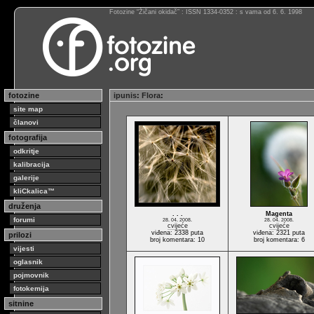
Fotozine “Žičani okidač” : ISSN 1334-0352 : s vama od 6. 6. 1998
fotozine
ipunis
:
Flora
:
site map
članovi
fotografija
odkritje
kalibracija
galerije
kliCkalica™
druženja
. . .
Magenta
forumi
28. 04. 2008.
28. 04. 2008.
cvijeće
cvijeće
viđena: 2338 puta
viđena: 2321 puta
prilozi
broj komentara: 10
broj komentara: 6
vijesti
oglasnik
pojmovnik
fotokemija
sitnine