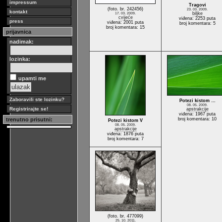
impressum
Tragovi
(foto. br. 242456)
23. 03. 2009.
kontakt
biljke
17. 03. 2009.
cvijeće
viđena: 2253 puta
press
viđena: 2001 puta
broj komentara: 5
broj komentara: 15
prijavnica
nadimak:
lozinka:
upamti me
Zaboravili ste lozinku?
Potezi kistom …
08. 05. 2009.
Registrirajte se!
apstrakcije
viđena: 1967 puta
trenutno prisutni:
broj komentara: 10
Potezi kistom V
08. 05. 2009.
apstrakcije
viđena: 1876 puta
broj komentara: 7
(foto. br. 477099)
25. 10. 2011.