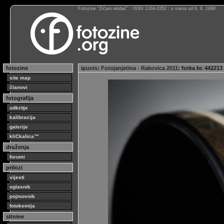
Fotozine “Žičani okidač” : ISSN 1334-0352 : s vama od 6. 6. 1998
fotozine
ipunis
:
Fotojanjetina - Rakovica 2011
: fotka br. 44221
site map
članovi
fotografija
odkritje
kalibracija
galerije
kliCkalica™
druženja
forumi
prilozi
vijesti
oglasnik
pojmovnik
fotokemija
sitnine