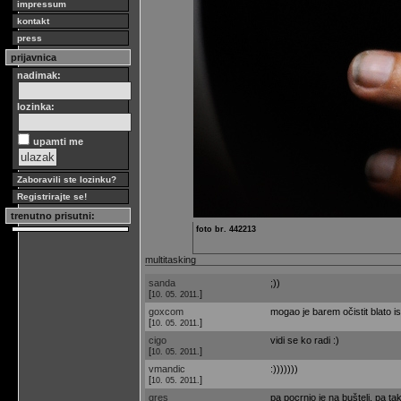
impressum
kontakt
press
prijavnica
nadimak:
lozinka:
upamti me
Zaboravili ste lozinku?
Registrirajte se!
trenutno prisutni:
foto br. 442213
multitasking
sanda
;))
[
]
10. 05. 2011.
goxcom
mogao je barem očistit blato is
[
]
10. 05. 2011.
cigo
vidi se ko radi :)
[
]
10. 05. 2011.
vmandic
:)))))))
[
]
10. 05. 2011.
gres
pa pocrnio je na bušteli, pa takv