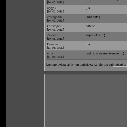
[
]
10. 05. 2011.
oggy30
:)))
[
]
10. 05. 2011.
vatrogasni
Odlična!:-)
[
]
10. 05. 2011.
karlstajber
odlična
[
]
10. 05. 2011.
Zelena
super ulov....:)
[
]
10. 05. 2011.
Doriano
:)))
[
]
11. 05. 2011.
etna
pod hitno na manikiranje ...:)
[
]
11. 05. 2011.
Nemate ovlasti aktivnog sudjelovanja. Morate biti
registriran