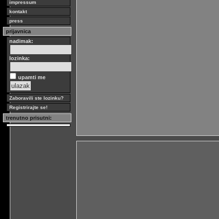
impressum
kontakt
press
prijavnica
nadimak:
lozinka:
upamti me
Zaboravili ste lozinku?
Registrirajte se!
trenutno prisutni: