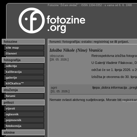
Fotozine “Žičani okidač” : ISSN 1334-0352 : s vama od 6. 6. 1998
fotozine
forumi
:
fotografija
:
ostalo
:
registriraj se
ili
prijavi
.
site map
Izložba Nikole (Nine) Vranića
članovi
obscuras
Retrospektivna izložba fotograf
[
]
fotografija
28. 05. 2026.
U Galeriji Vladimir Filakovac, 
odkritje
održat će se 1. lipnja 2026. u 
kalibracija
Izložba je otvorena do 30. lipn
galerije
kliCkalica™
agni
lijepa ,dobra informacija ..preg
druženja
[
]
31. 05. 2026.
forumi
Nemate ovlasti aktivnog sudjelovanja. Morate biti
registriran
prilozi
vijesti
oglasnik
pojmovnik
fotokemija
sitnine